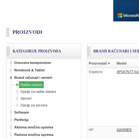
PROIZVODI
KATEGORIJE PROIZVODA
BRAND RAČUNARI I SE
Osnovne komponente
Proizvodač
▾
Model
Notebook & Tablet
Gigabyte
AP5A7N7T-51
Brand računari i serveri
Radne stanice
Opcije za radne stanice
Serveri
Opcije za servere
Software
Periferija
Aktivna mrežna oprema
HP
A2KR8ES
Pasivna mrežna oprema