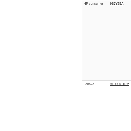
HP consumer
9S7Y2EA
Lenovo
91D00011RM