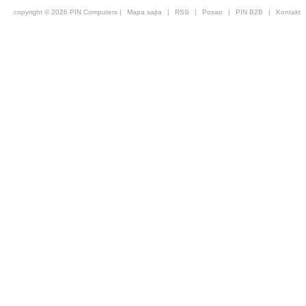
copyright © 2026 PIN Computers |
Mapa sajta
|
RSS
|
Posao
|
PIN B2B
|
Kontakt