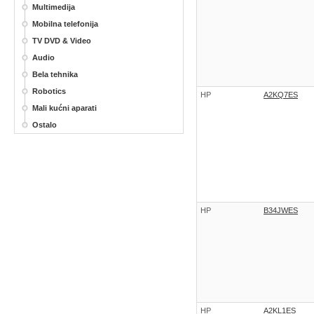
Multimedija
Mobilna telefonija
TV DVD & Video
Audio
Bela tehnika
Robotics
HP
A2KQ7ES
Mali kućni aparati
Ostalo
HP
B34JWES
HP
A2KL1ES