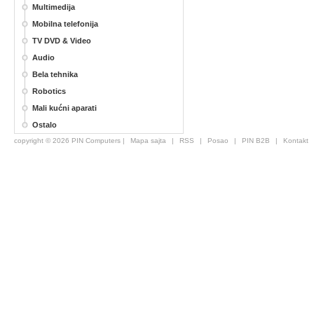
Multimedija
Mobilna telefonija
TV DVD & Video
Audio
Bela tehnika
Robotics
Mali kućni aparati
Ostalo
copyright © 2026 PIN Computers |
Mapa sajta
|
RSS
|
Posao
|
PIN B2B
|
Kontakt