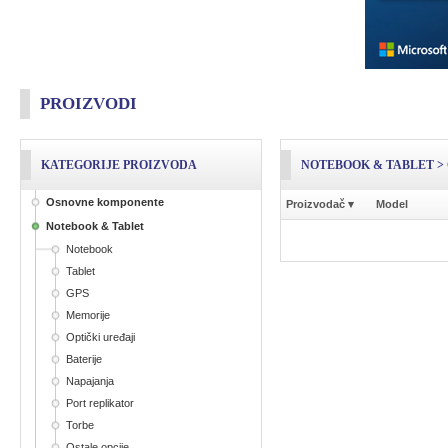
PROIZVODI
KATEGORIJE PROIZVODA
NOTEBOOK & TABLET >
Osnovne komponente
Proizvodač
▾
Model
Notebook & Tablet
Notebook
Tablet
GPS
Memorije
Optički uređaji
Baterije
Napajanja
Port replikator
Torbe
Ostale opcije