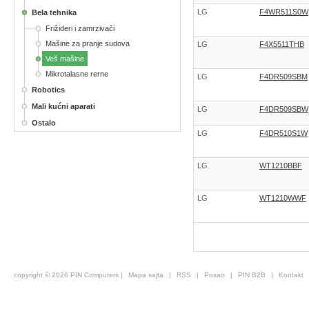
LG
F4WR511S0W
Bela tehnika
Frižideri i zamrzivači
Mašine za pranje sudova
LG
F4X5511THB
Veš mašine
Mikrotalasne rerne
LG
F4DR509SBM
Robotics
Mali kućni aparati
LG
F4DR509SBW
Ostalo
LG
F4DR510S1W
LG
WT1210BBF
LG
WT1210WWF
copyright © 2026 PIN Computers |
Mapa sajta
|
RSS
|
Posao
|
PIN B2B
|
Kontakt