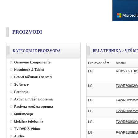
PROIZVODI
KATEGORIJE PROIZVODA
BELA TEHNIKA > VEŠ M
Osnovne komponente
Proizvodač
▾
Model
Notebook & Tablet
LG
RHX5009THB
Brand računari i serveri
Software
LG
F2WR709S2W
Periferija
Aktivna mrežna oprema
LG
F4WR509SW
Pasivna mrežna oprema
LG
F2WR509SW
Multimedija
Mobilna telefonija
LG
F2WR508S0W
TV DVD & Video
LG
F4WR510SBM
Audio